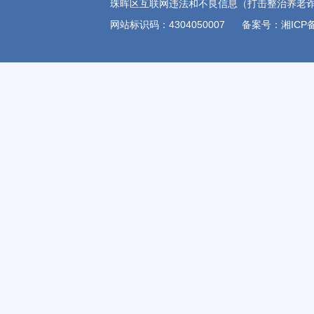
珠晖区互联网违法和不良信息（打击整治养老诈骗)举报电
网站标识码：4304050007
备案号：湘ICP备1