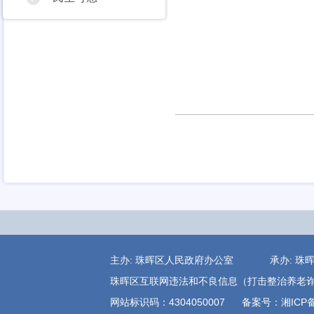
主办: 珠晖区人民政府办公室 承办:
珠晖区互联网违法和不良信息（打击整治养老诈骗)举报电
网站标识码：4304050007
备案号：湘ICP备1