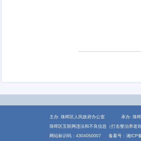
主办: 珠晖区人民政府办公室 承办:
珠晖区互联网违法和不良信息（打击整治养老诈骗)举报电
网站标识码：4304050007
备案号：湘ICP备1