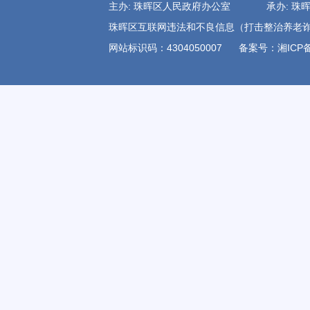
主办: 珠晖区人民政府办公室 承办:
珠晖区互联网违法和不良信息（打击整治养老诈骗)举报电
网站标识码：4304050007
备案号：湘ICP备1