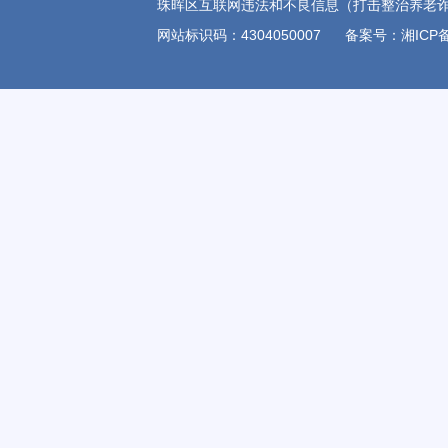
珠晖区互联网违法和不良信息（打击整治养老诈骗)举报电
网站标识码：4304050007
备案号：湘ICP备1