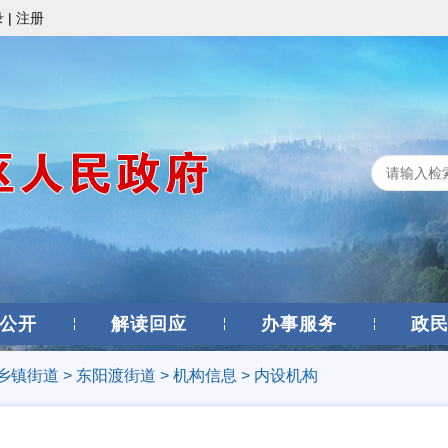
录
|
注册
公开
解读回应
办事服务
政
乡镇街道
>
东阳渡街道
>
机构信息
>
内设机构