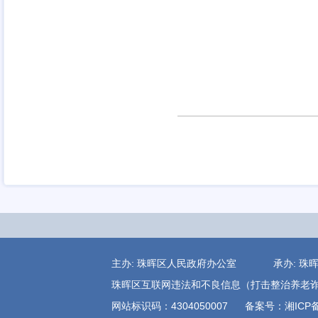
主办: 珠晖区人民政府办公室 承办:
珠晖区互联网违法和不良信息（打击整治养老诈骗)举报电
网站标识码：4304050007
备案号：湘ICP备1