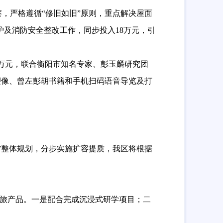
察，严格遵循
“修旧如旧”原则，重点解决屋面
护
及
消防安全整改工作
，同步
投入
18万元，
引
万元，
联合
衡阳市知名专家、彭玉麟
研究团
塑像、曾左彭胡书籍和手机扫码语音导览及打
”整体规划，分步实施扩容提质
，
我区将根据
文旅产品
。
一是配合完成
沉浸式研学项目
；
二