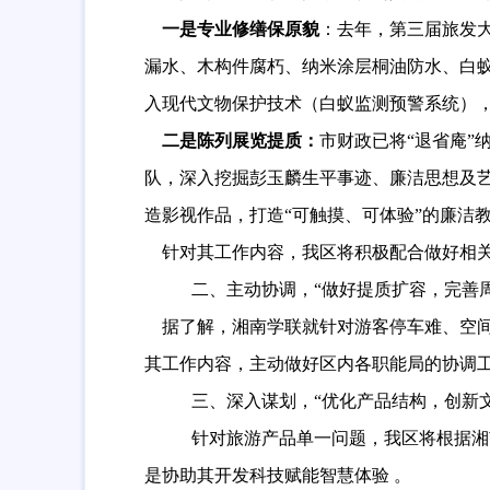
一是
专业修缮保原貌
：
去年，第三届旅发
漏水、木构件腐朽、纳米涂层
桐油
防水
、
白
入现代文物保护技术（白蚁监测预警系统）
二是
陈列展览提质
：
市财政已将
“退省庵”
队，深入挖掘彭玉麟生平事迹、廉洁思想及
造影视作品
，打造
“可触摸、可体验”的廉洁
针对其工作内容，我区将积极配合做好相
二、
主动协调，
“做好提质扩容，完善
据了解，湘南学联就
针对游客停车难、空
其工作内容，主动做好区内各职能局的协调
三
、
深入谋划，
“优化产品结构，创新
针对旅游产品单一问题，我
区
将
根据湘
是协助其开发
科技赋能智慧体验
。