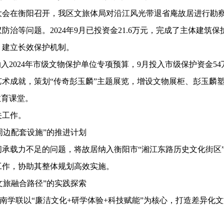
大会在衡阳召开，我区文旅体局对沿江风光带退省庵
故居进行勘
蚁防治等问题。
202
4
年
9月
已
投
资金
21.6
万元，完成
了
主体建筑
保
，建立长效保护机制。
纳入
2024年
市级文物保护单位专项预算，
9月投入市级保护资金54
艺术成就，策划
“
传奇
彭玉麟
”主题展览，增设文物
展柜
、
彭玉麟
教育课堂。
关工作。
周边配套设施”的推进计划
间承载力不足的问题，将故居纳入衡阳市
“湘江东路历史文化街区
工作，协助其整体规划高效实施。
文旅融合路径”的实践探索
南学联
以
“廉洁文化+研学体验+科技赋能”为核心，打造差异化