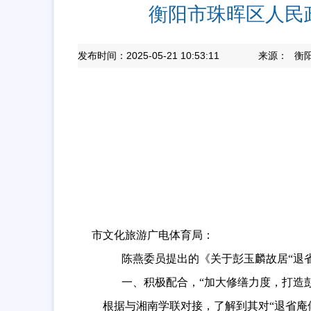
衡阳市珠晖区人民
发布时间：2025-05-21 10:53:11
来源：
衡
市文化旅游广电体育局：
陈燕
委员提出的
《
关于彭玉麟故居
“退
一、
积极配合，
“加大修缮力度，打造
根据与湘南学联对接，了解到其对
“退省庵